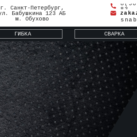
8(90
г. Санкт-Петербург,
83
zaka
ул. Бабушкина 123 АБ
м. Обухово
snab
ГИБКА
СВАРКА