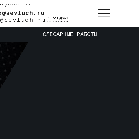
3)803-12-
z@sevluch.ru
- отдел
@sevluch.ru
закупок
СЛЕСАРНЫЕ РАБОТЫ