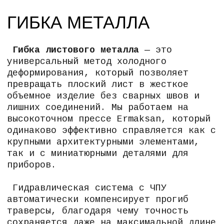
опорные кронштейны, защитные
кожухи и панели управления для
промышленного оборудования.
Строительство:
элементы
вентилируемых фасадов,
водосточные системы,
металлические каркасы и усиленные
профили, оснащение
трансформаторных подстанций.
Электроника и приборостроение:
корпуса для блоков питания, стоек
телекоммуникационного
оборудования, экранирующие боксы
и шасси для радиоэлектронных
модулей.
Металлическая мебель:
каркасы
столов и стульев, опоры, полки,
перегородки и декоративные
вставки.
оборудование: