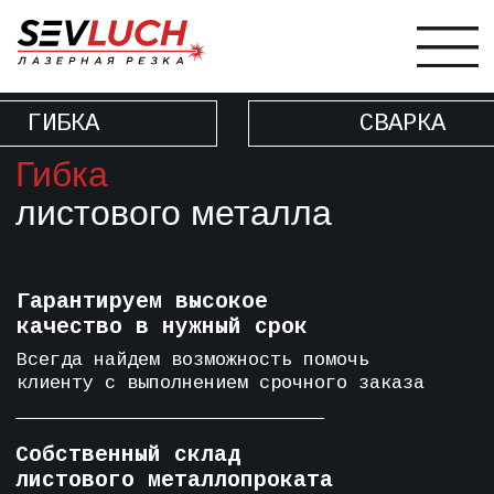
ГИБКА
СВАРКА
СЛЕС
Гибка
листового металла
Гарантируем высокое
качество в нужный срок
Всегда найдем возможность помочь
клиенту с выполнением срочного заказа
Собственный склад
листового металлопроката
Вам не нужно тратить время на закупку и
доставку сырья, все уже на нашем складе