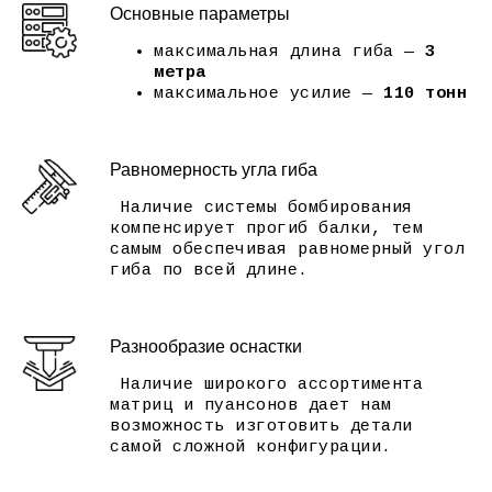
Гибка листового металла
— это
Основные параметры
универсальный метод холодного
деформирования, который позволяет
максимальная длина гиба —
3
превращать плоский лист в жесткое
метра
объемное изделие без сварных швов и
максимальное усилие —
110 тонн
лишних соединений. Мы работаем на
высокоточном прессе Ermaksan, который
одинаково эффективно справляется как с
крупными архитектурными элементами,
Равномерность угла гиба
так и с миниатюрными деталями для
приборов.
Наличие системы бомбирования
Гидравлическая система с ЧПУ
компенсирует прогиб балки, тем
автоматически компенсирует прогиб
самым обеспечивая равномерный угол
траверсы, благодаря чему точность
гиба по всей длине.
сохраняется даже на максимальной длине
листа. Это значит, что толстый силовой
элемент и тонкая панель для
электроники будут иметь одинаково
Разнообразие оснастки
чистую линию сгиба. Никакой ручной
доводки — деталь готова к покраске,
Наличие широкого ассортимента
сварке или сборке сразу после гибки.
матриц и пуансонов дает нам
от 10 ₽/гиб
возможность изготовить детали
Отрасли применения:
самой сложной конфигурации.
Машиностроение:
силовые рамы,