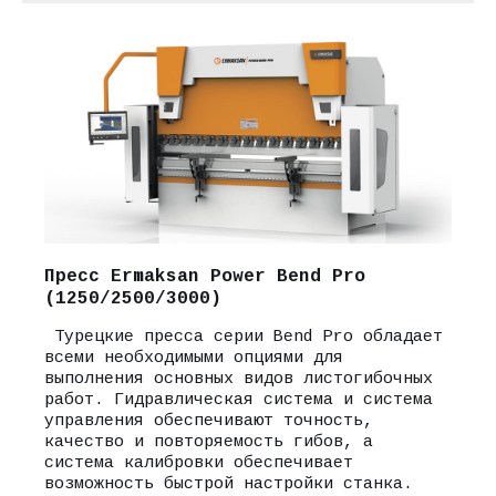
ВЫСОКОЕ КАЧЕСТВО
ПО ДОСТУПНЫМ ЦЕНАМ
Качество изделий начинается с
качественно подготовленной заявки и в
этом вам помогут опытные специалисты
компании, они подробно ответят на все
возникшие вопросы, помогут с решением
поставленных задач.
zakaz@sevluch.ru
8(903)803-12-83
Пресс Ermaksan Power Bend Pro
(1250/2500/3000)
Турецкие пресса серии Bend Pro обладает
всеми необходимыми опциями для
выполнения основных видов листогибочных
работ. Гидравлическая система и система
управления обеспечивают точность,
качество и повторяемость гибов, а
система калибровки обеспечивает
возможность быстрой настройки станка.