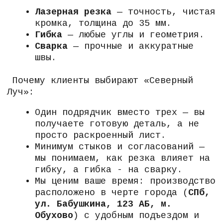
доплат за «сложность» или
«срочность».
Наша цель — чтобы ваше производство
не останавливалось. Присылайте
техническое задание — мы предложим
решение и цену.
Получаем заявку
и связываемся с вами
Рассчитываем стоимость
на основе тех. задания
Согласовываем сроки
и выставляем счет
Изготавливаем и отдаем
заказ