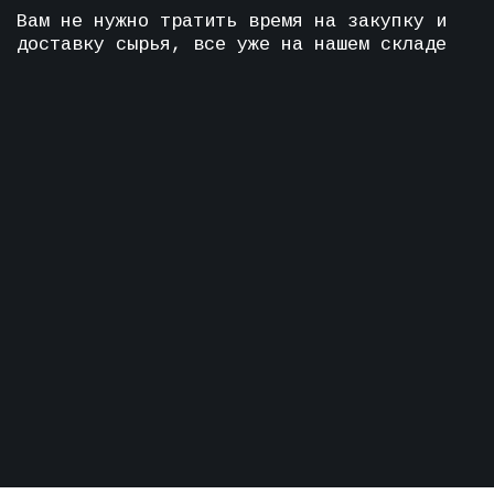
О КОМПАНИИ:
Компания
ООО "Северный Луч
"
ИНН:
7805636680
(сокр.
СЕВЛУЧ
/
SEVLUCH
) - является производственным
предприятием, специализирующееся на
высокотехнологичной обработке
листового проката. На рынке с 2013
года — за это время мы накопили
колоссальный опыт в металлообработке и
знаем, как сделать качественно даже
самые сложные детали.