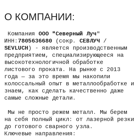
Мы не просто режем металл. Мы берем
на себя полный цикл: от лазерной резки
до готового сварного узла.
Ключевые направления:
Лазерная резка
— точность, чистая
кромка, толщина до 35 мм.
Гибка
— любые углы и геометрия.
Сварка
— прочные и аккуратные
швы.
Почему клиенты выбирают «Северный
Луч»:
Один подрядчик вместо трех — вы
получаете готовую деталь, а не
просто раскроенный лист.
Минимум стыков и согласований —
мы понимаем, как резка влияет на
гибку, а гибка - на сварку.
Мы ценим ваше время: производство
расположено в черте города (
СПб,
ул. Бабушкина, 123 АБ, м.
Обухово
) с удобным подъездом и
выездом на КАД — это упрощает
вывоз готовой продукции любым
видом транспорта.
Прозрачный расчет — без скрытых