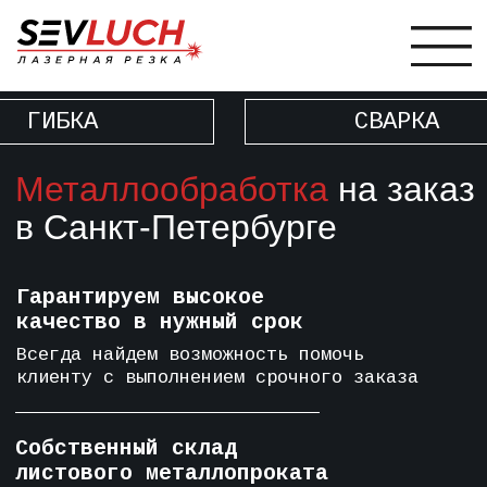
ГИБКА
СВАРКА
СЛЕС
Металлообработка
на заказ
в Санкт-Петербурге
Гарантируем высокое
качество в нужный срок
Всегда найдем возможность помочь
клиенту с выполнением срочного заказа
Собственный склад
листового металлопроката
Вам не нужно тратить время на закупку и
доставку сырья, все уже на нашем складе