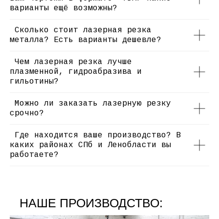
поставленных задач.
варианты ещё возможны?
zakaz@sevluch.ru
Сколько стоит лазерная резка
8(903)803-12-83
металла? Есть варианты дешевле?
Чем лазерная резка лучше
плазменной, гидроабразива и
гильотины?
Можно ли заказать лазерную резку
срочно?
Где находится ваше производство? В
каких районах СПб и Ленобласти вы
работаете?
НАШЕ ПРОИЗВОДСТВО: