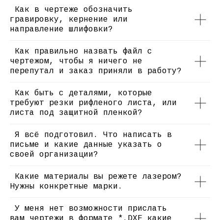
Как в чертеже обозначить
гравировку, кернение или
направление шлифовки?
Как правильно назвать файл с
чертежом, чтобы я ничего не
перепутал и заказ приняли в работу?
Как быть с деталями, которые
требуют резки рифленого листа, или
листа под защитной пленкой?
Я всё подготовил. Что написать в
ГАРАНТИРУЕМ
письме и какие данные указать о
ВЫСОКОЕ КАЧЕСТВО
своей организации?
ПО ДОСТУПНЫМ ЦЕНАМ
Какие материалы вы режете лазером?
Качество изделий начинается с
Нужны конкретные марки.
качественно подготовленной заявки и в
этом вам помогут опытные специалисты
компании, они подробно ответят на все
У меня нет возможности прислать
возникшие вопросы, помогут с решением
вам чертежи в формате *.DXF какие